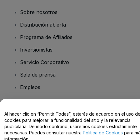
Sobre nosotros
Distribución abierta
Programa de Afiliados
Inversionistas
Servicio Corporativo
Sala de prensa
Empleos
¿Tiene preguntas?
Al hacer clic en “Permitir Todas”, estarás de acuerdo en el uso d
cookies para mejorar la funcionalidad del sitio y la relevancia
Centro de Ayuda / Contacto
publicitaria. De modo contrario, usaremos cookies estrictamente
necesarias. Puedes consultar nuestra
Política de Cookies
para m
información.