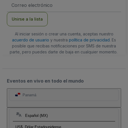
Dirección
de
correo
electrónico
Unirse a la lista
Al iniciar sesión o crear una cuenta, aceptas nuestro
acuerdo de usuario
y nuestra
política de privacidad
. Es
posible que recibas notificaciones por SMS de nuestra
parte, pero puedes darte de baja en cualquier momento.
Eventos en vivo en todo el mundo
Panamá
Español (MX)
US$
Dólar Estadounidense