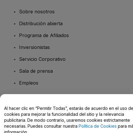
Sobre nosotros
Distribución abierta
Programa de Afiliados
Inversionistas
Servicio Corporativo
Sala de prensa
Empleos
¿Tiene preguntas?
Al hacer clic en “Permitir Todas”, estarás de acuerdo en el uso d
cookies para mejorar la funcionalidad del sitio y la relevancia
Centro de Ayuda / Contacto
publicitaria. De modo contrario, usaremos cookies estrictamente
necesarias. Puedes consultar nuestra
Política de Cookies
para m
información.