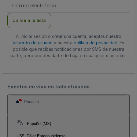
Dirección
de
correo
electrónico
Unirse a la lista
Al iniciar sesión o crear una cuenta, aceptas nuestro
acuerdo de usuario
y nuestra
política de privacidad
. Es
posible que recibas notificaciones por SMS de nuestra
parte, pero puedes darte de baja en cualquier momento.
Eventos en vivo en todo el mundo
Panamá
Español (MX)
US$
Dólar Estadounidense