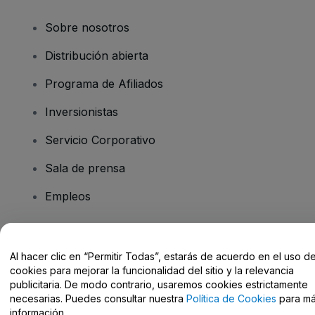
Sobre nosotros
Distribución abierta
Programa de Afiliados
Inversionistas
Servicio Corporativo
Sala de prensa
Empleos
¿Tiene preguntas?
Al hacer clic en “Permitir Todas”, estarás de acuerdo en el uso d
cookies para mejorar la funcionalidad del sitio y la relevancia
Centro de Ayuda / Contacto
publicitaria. De modo contrario, usaremos cookies estrictamente
necesarias. Puedes consultar nuestra
Política de Cookies
para m
información.