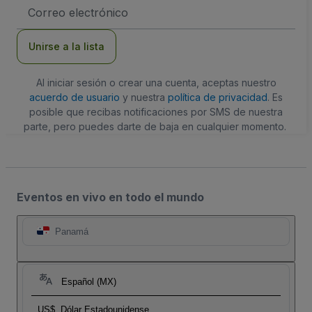
Dirección
de
correo
electrónico
Unirse a la lista
Al iniciar sesión o crear una cuenta, aceptas nuestro
acuerdo de usuario
y nuestra
política de privacidad
. Es
posible que recibas notificaciones por SMS de nuestra
parte, pero puedes darte de baja en cualquier momento.
Eventos en vivo en todo el mundo
Panamá
Español (MX)
US$
Dólar Estadounidense