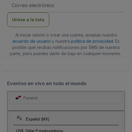
Dirección
de
correo
electrónico
Unirse a la lista
Al iniciar sesión o crear una cuenta, aceptas nuestro
acuerdo de usuario
y nuestra
política de privacidad
. Es
posible que recibas notificaciones por SMS de nuestra
parte, pero puedes darte de baja en cualquier momento.
Eventos en vivo en todo el mundo
Panamá
Español (MX)
US$
Dólar Estadounidense