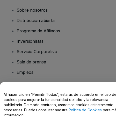
Sobre nosotros
Distribución abierta
Programa de Afiliados
Inversionistas
Servicio Corporativo
Sala de prensa
Empleos
¿Tiene preguntas?
Al hacer clic en “Permitir Todas”, estarás de acuerdo en el uso d
cookies para mejorar la funcionalidad del sitio y la relevancia
Centro de Ayuda / Contacto
publicitaria. De modo contrario, usaremos cookies estrictamente
necesarias. Puedes consultar nuestra
Política de Cookies
para m
información.