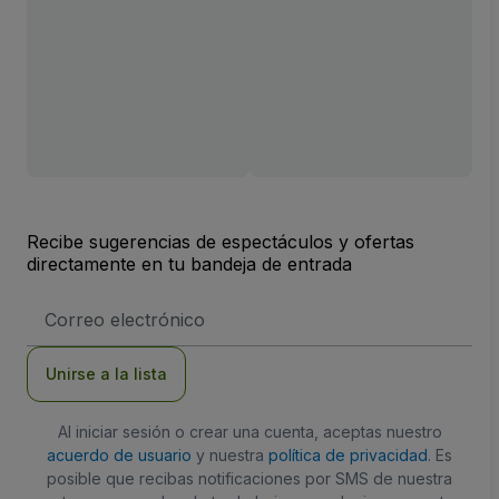
Recibe sugerencias de espectáculos y ofertas
directamente en tu bandeja de entrada
Dirección
de
correo
electrónico
Unirse a la lista
Al iniciar sesión o crear una cuenta, aceptas nuestro
acuerdo de usuario
y nuestra
política de privacidad
. Es
posible que recibas notificaciones por SMS de nuestra