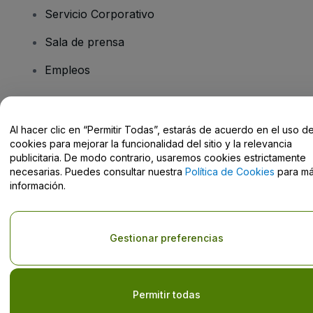
Servicio Corporativo
Sala de prensa
Empleos
¿Tiene preguntas?
Al hacer clic en “Permitir Todas”, estarás de acuerdo en el uso d
cookies para mejorar la funcionalidad del sitio y la relevancia
Centro de Ayuda / Contacto
publicitaria. De modo contrario, usaremos cookies estrictamente
necesarias. Puedes consultar nuestra
Política de Cookies
para m
información.
Derechos reservados © viagogo GmbH 2026
Datos de la Empresa
Gestionar preferencias
El uso de este sitio web constituye la aceptación de los
Términos y
Condiciones
, de la
Política de Privacidad
, de la
Política de Cookies
y de la
Política de Privacidad para Móviles
Do Not Share My Personal Information/Your Privacy Choices
Permitir todas