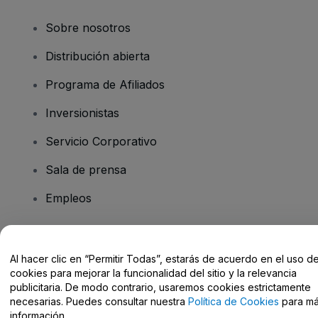
Sobre nosotros
Distribución abierta
Programa de Afiliados
Inversionistas
Servicio Corporativo
Sala de prensa
Empleos
¿Tiene preguntas?
Al hacer clic en “Permitir Todas”, estarás de acuerdo en el uso d
cookies para mejorar la funcionalidad del sitio y la relevancia
Centro de Ayuda / Contacto
publicitaria. De modo contrario, usaremos cookies estrictamente
necesarias. Puedes consultar nuestra
Política de Cookies
para m
información.