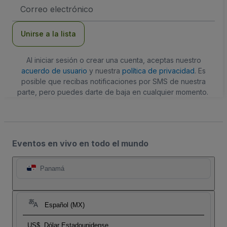
Dirección
de
correo
electrónico
Unirse a la lista
Al iniciar sesión o crear una cuenta, aceptas nuestro
acuerdo de usuario
y nuestra
política de privacidad
. Es
posible que recibas notificaciones por SMS de nuestra
parte, pero puedes darte de baja en cualquier momento.
Eventos en vivo en todo el mundo
Panamá
Español (MX)
US$
Dólar Estadounidense