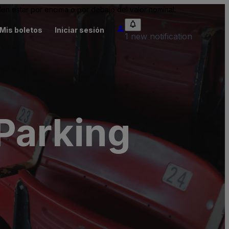
n estar por encima o por debajo del valor nominal.
Mis boletos
Iniciar sesión
1 new notification
Parking