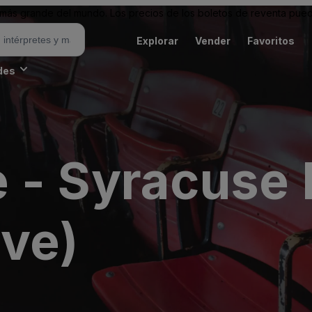
ás grande del mundo. Los precios de los boletos de reventa puede
Explorar
Vender
Favoritos
des
 - Syracuse 
ive)