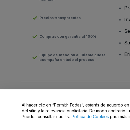
Pr
Precios transparentes
In
Se
Compras con garantía al 100%
Sa
Em
Equipo de Atención al Cliente que te
acompaña en todo el proceso
Derechos reservados © viagogo GmbH 2026
Datos de la Emp
El uso de este sitio web constituye la aceptación de los
Términ
Al hacer clic en “Permitir Todas”, estarás de acuerdo en
No compartir mi información personal/Tus opciones de privac
del sitio y la relevancia publicitaria. De modo contrario
Puedes consultar nuestra
Política de Cookies
para más i