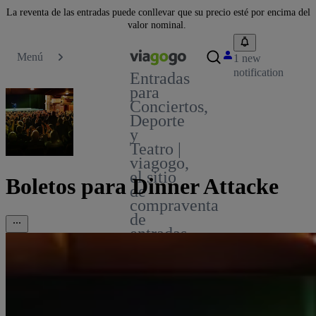
La reventa de las entradas puede conllevar que su precio esté por encima del
valor nominal.
Menú
1 new
notification
Entradas
para
Conciertos,
Deporte
y
Teatro |
viagogo,
el sitio
Boletos para Dinner Attacke
de
compraventa
de
entradas