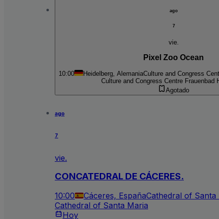
ago
7
vie.
Pixel Zoo Ocean
10:00
Heidelberg, Alemania
Culture and Congress Cent
Culture and Congress Centre Frauenbad H
Agotado
ago
7
vie.
CONCATEDRAL DE CÁCERES.
10:00
Cáceres, España
Cathedral of Santa
Cathedral of Santa Maria
Hoy