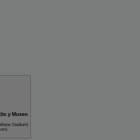
adio y Museo
olitano Stadium)
ium)