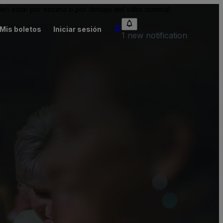
n estar por encima o por debajo del valor nominal.
Mis boletos
Iniciar sesión
1 new notification