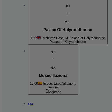
ago
7
vie.
Palace Of Holyroodhouse
9:30
Edinburgh East, RU
Palace of Holyroodhouse
Palace of Holyroodhouse
ago
7
vie.
Museo Iluziona
10:00
Toledo, España
Iluziona
Iluziona
Agotado
ago