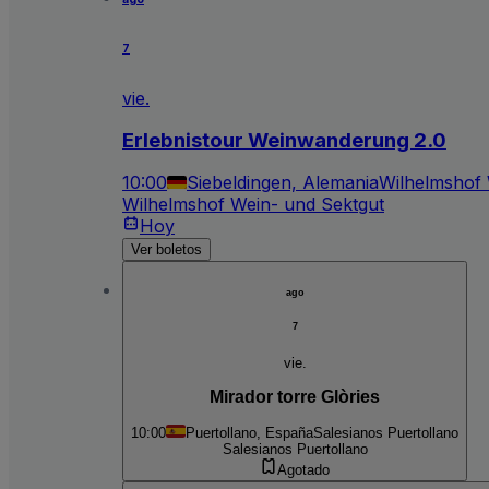
7
vie.
Erlebnistour Weinwanderung 2.0
10:00
Siebeldingen, Alemania
Wilhelmshof 
Wilhelmshof Wein- und Sektgut
Hoy
Ver boletos
ago
7
vie.
Mirador torre Glòries
10:00
Puertollano, España
Salesianos Puertollano
Salesianos Puertollano
Agotado