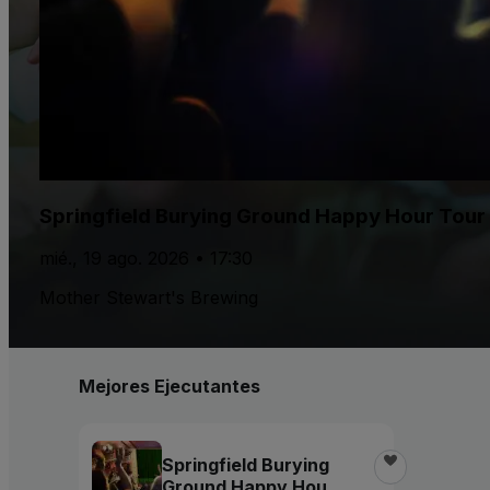
Springfield Burying Ground Happy Hour Tour
mié., 19 ago. 2026 • 17:30
Mother Stewart's Brewing
Mejores Ejecutantes
Springfield Burying
Ground Happy Hour