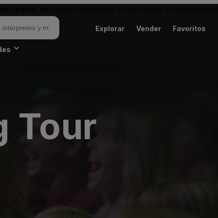
ás grande del mundo. Los precios de los boletos de reventa puede
Explorar
Vender
Favoritos
des
g Tour