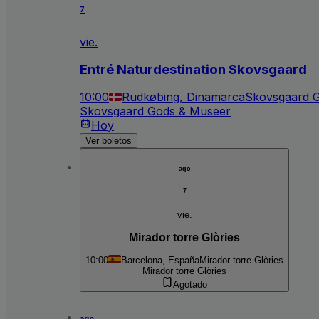
7
vie.
Entré Naturdestination Skovsgaard
10:00
Rudkøbing, Dinamarca
Skovsgaard 
Skovsgaard Gods & Museer
Hoy
Ver boletos
ago
7
vie.
Mirador torre Glòries
10:00
Barcelona, España
Mirador torre Glòries
Mirador torre Glòries
Agotado
ago