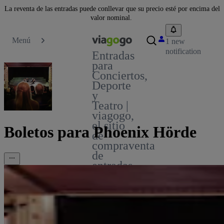
La reventa de las entradas puede conllevar que su precio esté por encima del
valor nominal.
Menú
1 new
notification
Entradas
para
Conciertos,
Deporte
y
Teatro |
viagogo,
el sitio
Boletos para Phoenix Hörde
de
compraventa
de
entradas