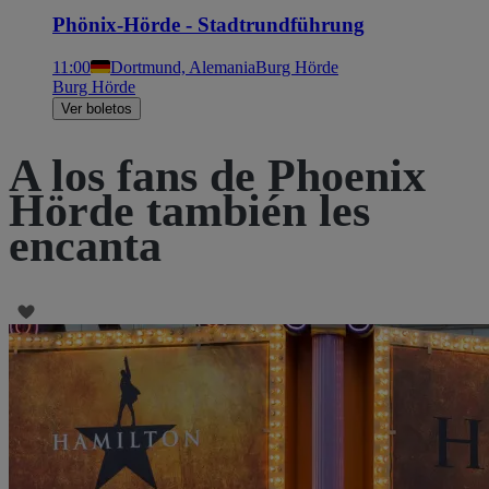
Phönix-Hörde - Stadtrundführung
11:00
Dortmund, Alemania
Burg Hörde
Burg Hörde
Ver boletos
A los fans de Phoenix
Hörde también les
encanta