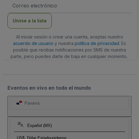
Dirección
de
correo
electrónico
Unirse a la lista
Al iniciar sesión o crear una cuenta, aceptas nuestro
acuerdo de usuario
y nuestra
política de privacidad
. Es
posible que recibas notificaciones por SMS de nuestra
parte, pero puedes darte de baja en cualquier momento.
Eventos en vivo en todo el mundo
Panamá
Español (MX)
US$
Dólar Estadounidense