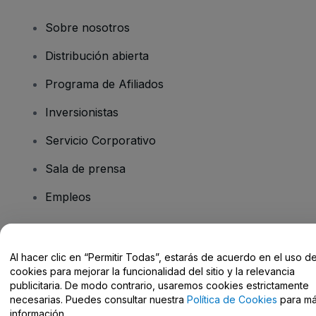
Sobre nosotros
Distribución abierta
Programa de Afiliados
Inversionistas
Servicio Corporativo
Sala de prensa
Empleos
¿Tiene preguntas?
Al hacer clic en “Permitir Todas”, estarás de acuerdo en el uso d
cookies para mejorar la funcionalidad del sitio y la relevancia
Centro de Ayuda / Contacto
publicitaria. De modo contrario, usaremos cookies estrictamente
necesarias. Puedes consultar nuestra
Política de Cookies
para m
información.