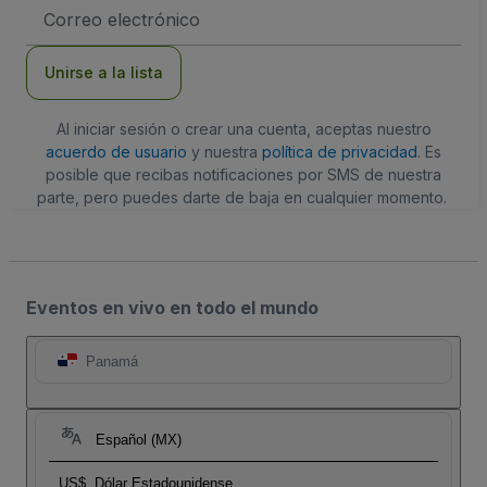
Dirección
de
correo
electrónico
Unirse a la lista
Al iniciar sesión o crear una cuenta, aceptas nuestro
acuerdo de usuario
y nuestra
política de privacidad
. Es
posible que recibas notificaciones por SMS de nuestra
parte, pero puedes darte de baja en cualquier momento.
Eventos en vivo en todo el mundo
Panamá
Español (MX)
US$
Dólar Estadounidense