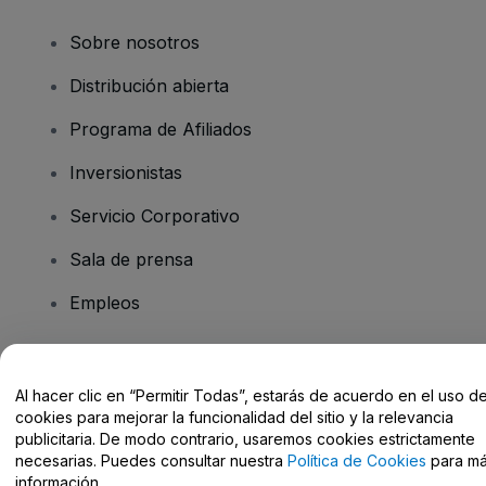
Sobre nosotros
Distribución abierta
Programa de Afiliados
Inversionistas
Servicio Corporativo
Sala de prensa
Empleos
¿Tiene preguntas?
Al hacer clic en “Permitir Todas”, estarás de acuerdo en el uso d
cookies para mejorar la funcionalidad del sitio y la relevancia
Centro de Ayuda / Contacto
publicitaria. De modo contrario, usaremos cookies estrictamente
necesarias. Puedes consultar nuestra
Política de Cookies
para m
información.