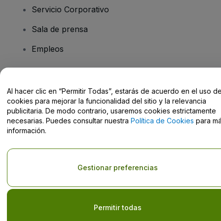
Servicio Corporativo
Sala de prensa
Empleos
¿Tiene preguntas?
Al hacer clic en “Permitir Todas”, estarás de acuerdo en el uso d
cookies para mejorar la funcionalidad del sitio y la relevancia
Centro de Ayuda / Contacto
publicitaria. De modo contrario, usaremos cookies estrictamente
necesarias. Puedes consultar nuestra
Política de Cookies
para m
información.
Derechos reservados © viagogo GmbH 2026
Datos de la Empresa
Gestionar preferencias
El uso de este sitio web constituye la aceptación de los
Términos y
Condiciones
, de la
Política de Privacidad
, de la
Política de Cookies
y de la
Política de Privacidad para Móviles
No compartir mi información personal/Tus opciones de privacidad
Permitir todas