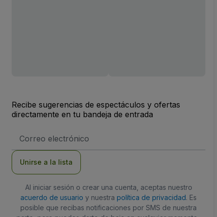
Recibe sugerencias de espectáculos y ofertas
directamente en tu bandeja de entrada
Dirección
de
correo
electrónico
Unirse a la lista
Al iniciar sesión o crear una cuenta, aceptas nuestro
acuerdo de usuario
y nuestra
política de privacidad
. Es
posible que recibas notificaciones por SMS de nuestra