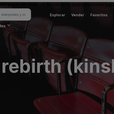
ás grande del mundo. Los precios de los boletos de reventa puede
Explorar
Vender
Favoritos
des
rebirth (kin