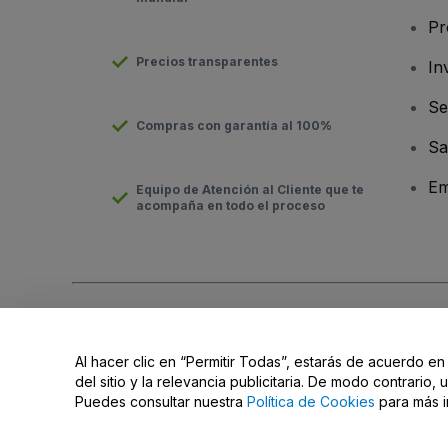
Pr
Precios transparentes
In
Se
Compras con garantía al 100%
Sa
Em
Equipo de Atención al Cliente que te
acompaña en todo el proceso
Derechos reservados © viagogo GmbH 2026
Datos de la Emp
El uso de este sitio web constituye la aceptación de los
Términ
Al hacer clic en “Permitir Todas”, estarás de acuerdo en
Do Not Share My Personal Information/Your Privacy Choices
del sitio y la relevancia publicitaria. De modo contrario
Puedes consultar nuestra
Política de Cookies
para más i