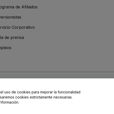
ograma de Afiliados
versionistas
rvicio Corporativo
la de prensa
pleos
resa
os y Condiciones
, de la
Política de Privacidad
, de la
Política de Cookies
y de
 el uso de cookies para mejorar la funcionalidad
, usaremos cookies estrictamente necesarias.
nformación.