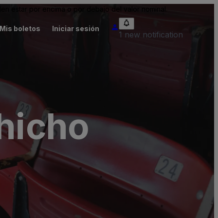
n estar por encima o por debajo del valor nominal.
Mis boletos
Iniciar sesión
1 new notification
shicho