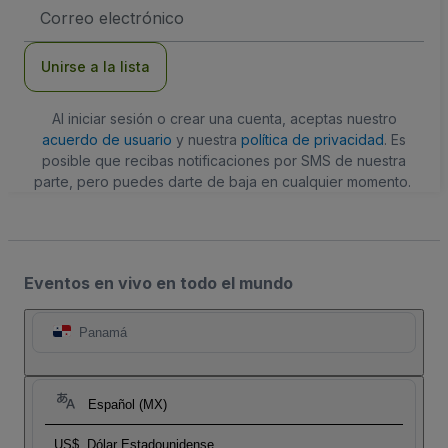
Dirección
de
correo
electrónico
Unirse a la lista
Al iniciar sesión o crear una cuenta, aceptas nuestro
acuerdo de usuario
y nuestra
política de privacidad
. Es
posible que recibas notificaciones por SMS de nuestra
parte, pero puedes darte de baja en cualquier momento.
Eventos en vivo en todo el mundo
Panamá
Español (MX)
US$
Dólar Estadounidense