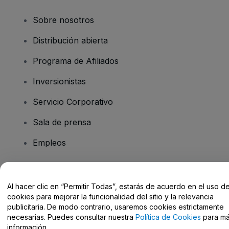
Sobre nosotros
Distribución abierta
Programa de Afiliados
Inversionistas
Servicio Corporativo
Sala de prensa
Empleos
¿Tiene preguntas?
Al hacer clic en “Permitir Todas”, estarás de acuerdo en el uso d
cookies para mejorar la funcionalidad del sitio y la relevancia
Centro de Ayuda / Contacto
publicitaria. De modo contrario, usaremos cookies estrictamente
necesarias. Puedes consultar nuestra
Política de Cookies
para m
información.