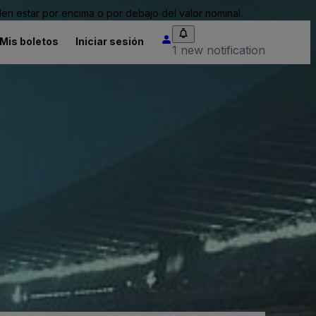
n estar por encima o por debajo del valor nominal.
Mis boletos
Iniciar sesión
1 new notification