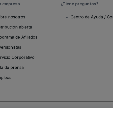
a empresa
¿Tiene preguntas?
bre nosotros
Centro de Ayuda / Co
stribución abierta
ograma de Afiliados
versionistas
rvicio Corporativo
la de prensa
pleos