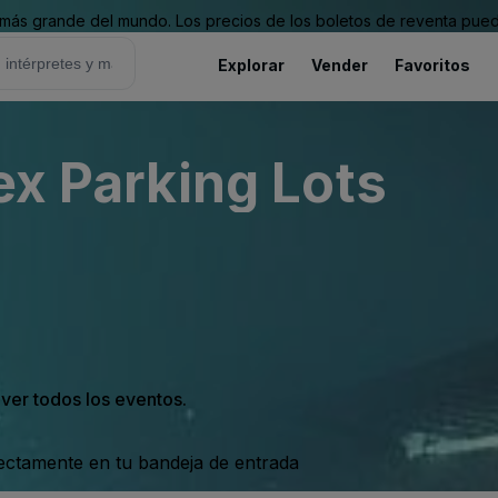
ás grande del mundo. Los precios de los boletos de reventa puede
Explorar
Vender
Favoritos
ex Parking Lots
 ver todos los eventos.
rectamente en tu bandeja de entrada