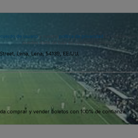
acuerdo de usuario
y nuestra
política de privacidad
. Es posible que
puedes darte de baja en cualquier momento.
Street, Lena, Lena, 54139, EE.UU.
da comprar y vender boletos con 100% de confianza.