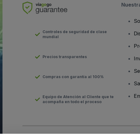
Nuestr
So
Controles de seguridad de clase
Di
mundial
Pr
Precios transparentes
In
Se
Compras con garantía al 100%
Sa
Em
Equipo de Atención al Cliente que te
acompaña en todo el proceso