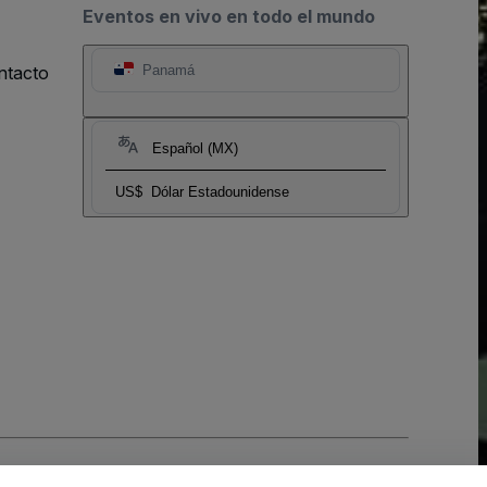
Eventos en vivo en todo el mundo
ntacto
Panamá
Español (MX)
US$
Dólar Estadounidense