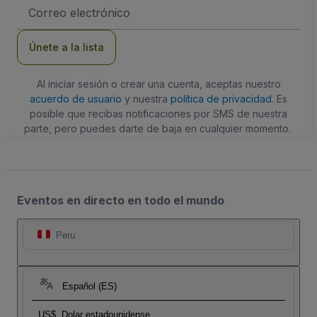
Dirección
de
correo
electrónico
Únete a la lista
Al iniciar sesión o crear una cuenta, aceptas nuestro
acuerdo de usuario
y nuestra
política de privacidad
. Es
posible que recibas notificaciones por SMS de nuestra
parte, pero puedes darte de baja en cualquier momento.
Eventos en directo en todo el mundo
Peru
Español (ES)
US$
Dolar estadounidense