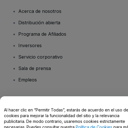
Acerca de nosotros
Distribución abierta
Programa de Afiliados
Inversores
Servicio corporativo
Sala de prensa
Empleos
¿Tienes alguna pregunta?
Al hacer clic en “Permitir Todas”, estarás de acuerdo en el uso d
Centro de Ayuda / Contacto
cookies para mejorar la funcionalidad del sitio y la relevancia
publicitaria. De modo contrario, usaremos cookies estrictamente
necesarias. Puedes consultar nuestra
Política de Cookies
para m