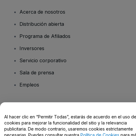
Acerca de nosotros
Distribución abierta
Programa de Afiliados
Inversores
Servicio corporativo
Sala de prensa
Empleos
¿Tienes alguna pregunta?
Al hacer clic en “Permitir Todas”, estarás de acuerdo en el uso d
Centro de Ayuda / Contacto
cookies para mejorar la funcionalidad del sitio y la relevancia
publicitaria. De modo contrario, usaremos cookies estrictamente
necesarias. Puedes consultar nuestra
Política de Cookies
para m