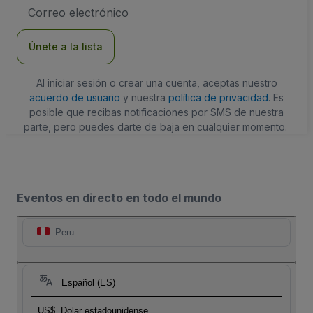
Dirección
de
correo
electrónico
Únete a la lista
Al iniciar sesión o crear una cuenta, aceptas nuestro
acuerdo de usuario
y nuestra
política de privacidad
. Es
posible que recibas notificaciones por SMS de nuestra
parte, pero puedes darte de baja en cualquier momento.
Eventos en directo en todo el mundo
Peru
Español (ES)
US$
Dolar estadounidense