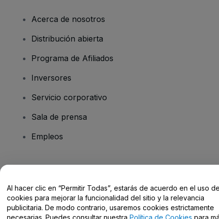
Acerca de nosotros
Distribución abierta
Programa de Afiliados
Inversores
Servicio corporativo
Sala de prensa
Empleos
¿Tienes alguna pregunta?
Al hacer clic en “Permitir Todas”, estarás de acuerdo en el uso d
Centro de Ayuda / Contacto
cookies para mejorar la funcionalidad del sitio y la relevancia
publicitaria. De modo contrario, usaremos cookies estrictamente
necesarias. Puedes consultar nuestra
Política de Cookies
para m