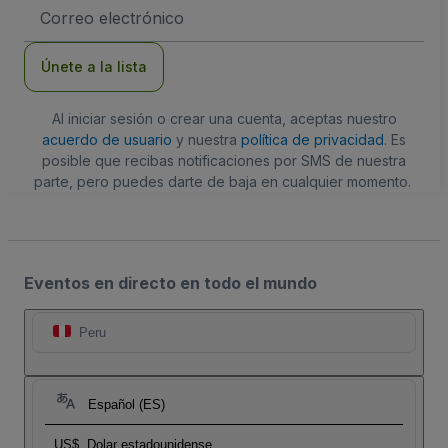
Dirección
de
correo
electrónico
Únete a la lista
Al iniciar sesión o crear una cuenta, aceptas nuestro
acuerdo de usuario
y nuestra
política de privacidad
. Es
posible que recibas notificaciones por SMS de nuestra
parte, pero puedes darte de baja en cualquier momento.
Eventos en directo en todo el mundo
Peru
Español (ES)
US$
Dolar estadounidense