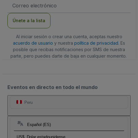
Dirección
de
correo
electrónico
Únete a la lista
Al iniciar sesión o crear una cuenta, aceptas nuestro
acuerdo de usuario
y nuestra
política de privacidad
. Es
posible que recibas notificaciones por SMS de nuestra
parte, pero puedes darte de baja en cualquier momento.
Eventos en directo en todo el mundo
Peru
Español (ES)
US$
Dolar estadounidense