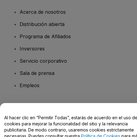
Acerca de nosotros
Distribución abierta
Programa de Afiliados
Inversores
Servicio corporativo
Sala de prensa
Empleos
¿Tienes alguna pregunta?
Al hacer clic en “Permitir Todas”, estarás de acuerdo en el uso d
Centro de Ayuda / Contacto
cookies para mejorar la funcionalidad del sitio y la relevancia
publicitaria. De modo contrario, usaremos cookies estrictamente
necesarias. Puedes consultar nuestra
Política de Cookies
para m