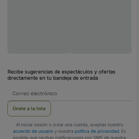
Recibe sugerencias de espectáculos y ofertas
directamente en tu bandeja de entrada
Dirección
de
correo
electrónico
Únete a la lista
Al iniciar sesión o crear una cuenta, aceptas nuestro
acuerdo de usuario
y nuestra
política de privacidad
. Es
posible que recibas notificaciones por SMS de nuestra