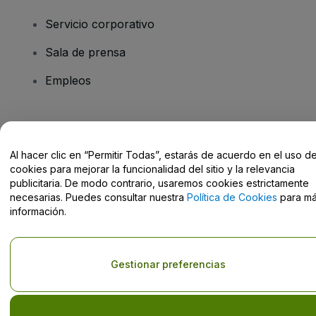
Servicio corporativo
Sala de prensa
Empleos
¿Tienes alguna pregunta?
Al hacer clic en “Permitir Todas”, estarás de acuerdo en el uso d
Centro de Ayuda / Contacto
cookies para mejorar la funcionalidad del sitio y la relevancia
publicitaria. De modo contrario, usaremos cookies estrictamente
necesarias. Puedes consultar nuestra
Política de Cookies
para m
información.
Derechos reservados © viagogo GmbH 2026
Datos de la Empresa
El uso de este sitio web constituye la aceptación de los
Términos y
Gestionar preferencias
Condiciones
, de la
Política de Privacidad
, de la
Política de Cookies
y de la
Política de Privacidad para Móviles
No compartir mi información personal ni tus opciones de
privacidad