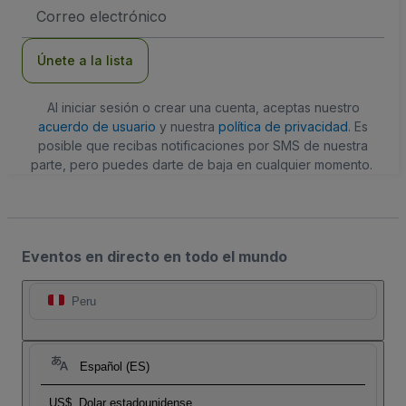
Dirección
de
correo
electrónico
Únete a la lista
Al iniciar sesión o crear una cuenta, aceptas nuestro
acuerdo de usuario
y nuestra
política de privacidad
. Es
posible que recibas notificaciones por SMS de nuestra
parte, pero puedes darte de baja en cualquier momento.
Eventos en directo en todo el mundo
Peru
Español (ES)
US$
Dolar estadounidense