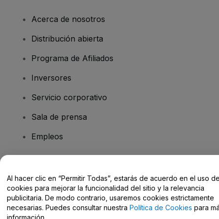
Acerca de nosotros
Distribución abierta
Programa de Afiliados
Inversores
Servicio corporativo
Sala de prensa
Empleos
¿Tienes alguna pregunta?
Al hacer clic en “Permitir Todas”, estarás de acuerdo en el uso d
cookies para mejorar la funcionalidad del sitio y la relevancia
Centro de Ayuda / Contacto
publicitaria. De modo contrario, usaremos cookies estrictamente
necesarias. Puedes consultar nuestra
Política de Cookies
para m
información.