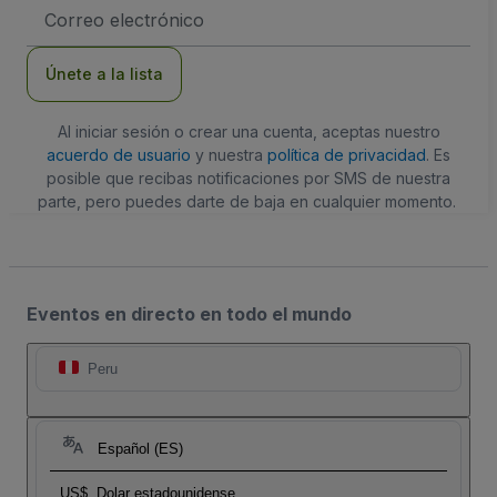
Dirección
de
correo
electrónico
Únete a la lista
Al iniciar sesión o crear una cuenta, aceptas nuestro
acuerdo de usuario
y nuestra
política de privacidad
. Es
posible que recibas notificaciones por SMS de nuestra
parte, pero puedes darte de baja en cualquier momento.
Eventos en directo en todo el mundo
Peru
Español (ES)
US$
Dolar estadounidense