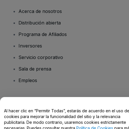
Acerca de nosotros
Distribución abierta
Programa de Afiliados
Inversores
Servicio corporativo
Sala de prensa
Empleos
¿Tienes alguna pregunta?
Al hacer clic en “Permitir Todas”, estarás de acuerdo en el uso d
Centro de Ayuda / Contacto
cookies para mejorar la funcionalidad del sitio y la relevancia
publicitaria. De modo contrario, usaremos cookies estrictamente
necesarias. Puedes consultar nuestra
Política de Cookies
para m