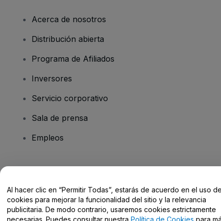
Acerca de nosotros
Distribución abierta
Programa de Afiliados
Inversores
Servicio corporativo
Sala de prensa
Empleos
¿Tienes alguna pregunta?
Al hacer clic en “Permitir Todas”, estarás de acuerdo en el uso d
Centro de Ayuda / Contacto
cookies para mejorar la funcionalidad del sitio y la relevancia
publicitaria. De modo contrario, usaremos cookies estrictamente
necesarias. Puedes consultar nuestra
Política de Cookies
para m