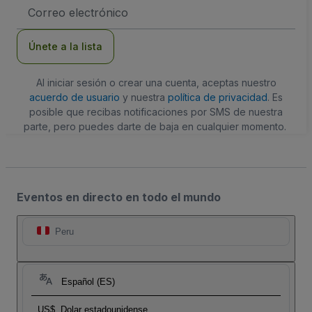
Dirección
de
correo
electrónico
Únete a la lista
Al iniciar sesión o crear una cuenta, aceptas nuestro
acuerdo de usuario
y nuestra
política de privacidad
. Es
posible que recibas notificaciones por SMS de nuestra
parte, pero puedes darte de baja en cualquier momento.
Eventos en directo en todo el mundo
Peru
Español (ES)
US$
Dolar estadounidense