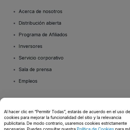
Acerca de nosotros
Distribución abierta
Programa de Afiliados
Inversores
Servicio corporativo
Sala de prensa
Empleos
¿Tienes alguna pregunta?
Al hacer clic en “Permitir Todas”, estarás de acuerdo en el uso d
Centro de Ayuda / Contacto
cookies para mejorar la funcionalidad del sitio y la relevancia
publicitaria. De modo contrario, usaremos cookies estrictamente
necesarias. Puedes consultar nuestra
Política de Cookies
para m