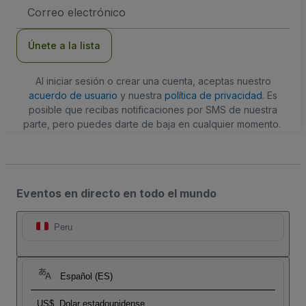
Dirección
de
correo
electrónico
Únete a la lista
Al iniciar sesión o crear una cuenta, aceptas nuestro
acuerdo de usuario
y nuestra
política de privacidad
. Es
posible que recibas notificaciones por SMS de nuestra
parte, pero puedes darte de baja en cualquier momento.
Eventos en directo en todo el mundo
Peru
Español (ES)
US$
Dolar estadounidense