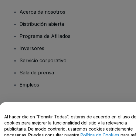
Acerca de nosotros
Distribución abierta
Programa de Afiliados
Inversores
Servicio corporativo
Sala de prensa
Empleos
¿Tienes alguna pregunta?
Al hacer clic en “Permitir Todas”, estarás de acuerdo en el uso d
Centro de Ayuda / Contacto
cookies para mejorar la funcionalidad del sitio y la relevancia
publicitaria. De modo contrario, usaremos cookies estrictamente
necesarias. Puedes consultar nuestra
Política de Cookies
para m