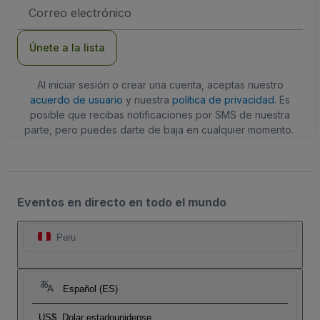
Dirección
de
correo
electrónico
Únete a la lista
Al iniciar sesión o crear una cuenta, aceptas nuestro
acuerdo de usuario
y nuestra
política de privacidad
. Es
posible que recibas notificaciones por SMS de nuestra
parte, pero puedes darte de baja en cualquier momento.
Eventos en directo en todo el mundo
Peru
Español (ES)
US$
Dolar estadounidense