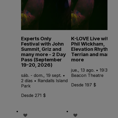
Experts Only
K-LOVE Live with
Festival with John
Phil Wickham,
Summit, Griz and
Elevation Rhythm,
many more - 2 Day
Terrian and many
Pass (September
more
19-20, 2026)
jue., 13 ago. • 19:30 •
sáb. - dom., 19 sept. •
Beacon Theatre
2 días • Randalls Island
Desde 197 $
Park
Desde 271 $