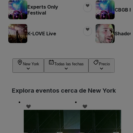
Experts Only
CBGB Fe
Festival
K-LOVE Live
Shadow 
New York
Todas las fechas
Precio
Explora eventos cerca de New York