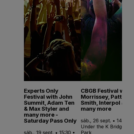
Experts Only
CBGB Festival with
Festival with John
Morrissey, Patti
Summit, Adam Ten
Smith, Interpol and
& Max Styler and
many more
many more -
Saturday Pass Only
sáb., 26 sept. • 14:00 •
Under the K Bridge
sáb., 19 sept. • 15:30 •
Park