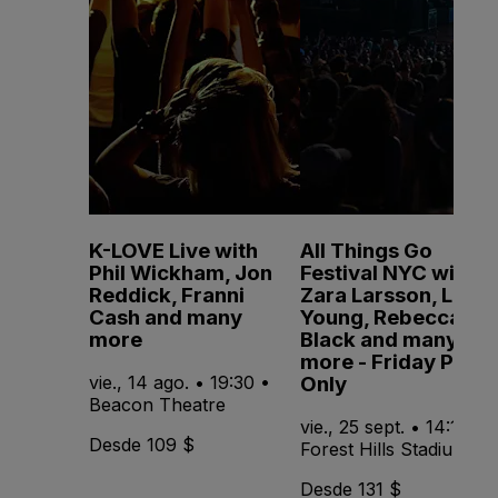
K-LOVE Live with
All Things Go
Phil Wickham, Jon
Festival NYC with
Reddick, Franni
Zara Larsson, Lola
Cash and many
Young, Rebecca
more
Black and many
more - Friday Pass
Only
vie., 14 ago. • 19:30 •
Beacon Theatre
vie., 25 sept. • 14:15 •
Desde 109 $
Forest Hills Stadium
Desde 131 $