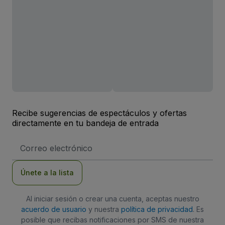
Recibe sugerencias de espectáculos y ofertas
directamente en tu bandeja de entrada
Dirección
de
correo
electrónico
Únete a la lista
Al iniciar sesión o crear una cuenta, aceptas nuestro
acuerdo de usuario
y nuestra
política de privacidad
. Es
posible que recibas notificaciones por SMS de nuestra