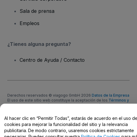
Sala de prensa
Empleos
¿Tienes alguna pregunta?
Centro de Ayuda / Contacto
Derechos reservados © viagogo GmbH 2026
Datos de la Empresa
El uso de este sitio web constituye la aceptación de los
Términos y
Condiciones
, de la
Política de Privacidad
, de la
Política de Cookies
y de la
Política de Privacidad para Móviles
No compartir mi información personal ni tus opciones de
Al hacer clic en “Permitir Todas”, estarás de acuerdo en el uso d
privacidad
cookies para mejorar la funcionalidad del sitio y la relevancia
publicitaria. De modo contrario, usaremos cookies estrictamente
necesarias. Puedes consultar nuestra
Política de Cookies
para m