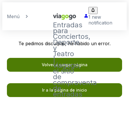
Menú
1 new
notification
Entradas
para
Conciertos,
Deporte
Te pedimos disculpas, ha habido un error.
y
Teatro
|
viagogo,
Volver a cargar página
el sitio
de
compraventa
de
Ir a la página de inicio
entradas