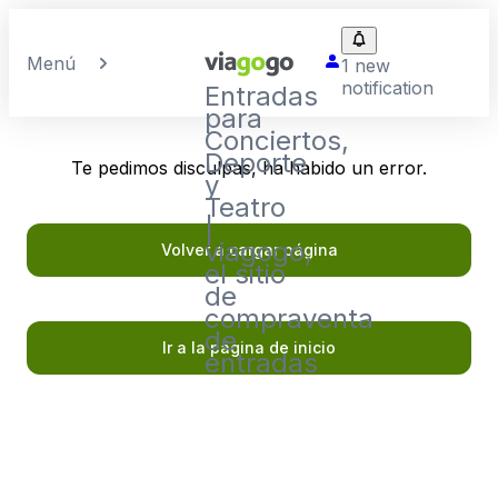
Menú
1 new
notification
Entradas
para
Conciertos,
Deporte
Te pedimos disculpas, ha habido un error.
y
Teatro
|
viagogo,
Volver a cargar página
el sitio
de
compraventa
de
Ir a la página de inicio
entradas