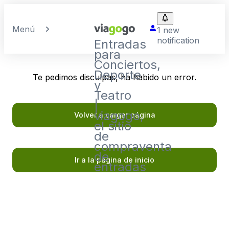
Menú
1 new
notification
Entradas
para
Conciertos,
Deporte
Te pedimos disculpas, ha habido un error.
y
Teatro
|
viagogo,
Volver a cargar página
el sitio
de
compraventa
de
Ir a la página de inicio
entradas