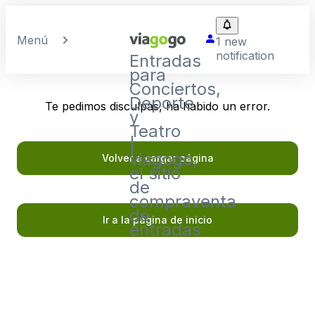
Menú
1 new
notification
Entradas
para
Conciertos,
Deporte
Te pedimos disculpas, ha habido un error.
y
Teatro
|
viagogo,
Volver a cargar página
el sitio
de
compraventa
de
Ir a la página de inicio
entradas