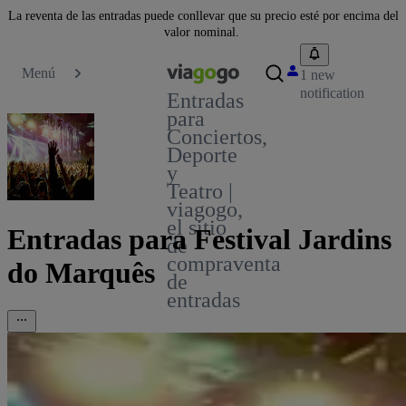
La reventa de las entradas puede conllevar que su precio esté por encima del
valor nominal.
Menú
1 new
notification
Entradas
para
Conciertos,
Deporte
y
Teatro |
viagogo,
el sitio
Entradas para Festival Jardins
de
compraventa
do Marquês
de
entradas