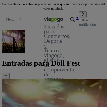
La reventa de las entradas puede conllevar que su precio esté por encima del
valor nominal.
Menú
1 new
notification
Entradas
para
Conciertos,
Deporte
y
Teatro |
viagogo,
el sitio
Entradas para Doll Fest
de
compraventa
de
entradas