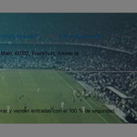
acuerdo de usuario
y nuestra
política de privacidad
. Es posible que
puedes darte de baja en cualquier momento.
 Main, 60312, Frankfurt, Alemania
ar y vender entradas con el 100 % de seguridad.