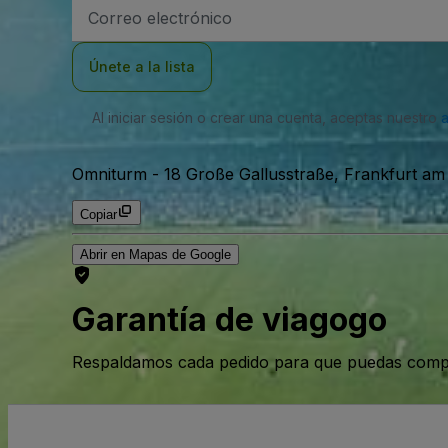
Dirección
de
correo
electrónico
Únete a la lista
Al iniciar sesión o crear una cuenta, aceptas nuestro
Omniturm
-
18 Große Gallusstraße, Frankfurt am
Copiar
Abrir en Mapas de Google
Garantía de viagogo
Respaldamos cada pedido para que puedas compr