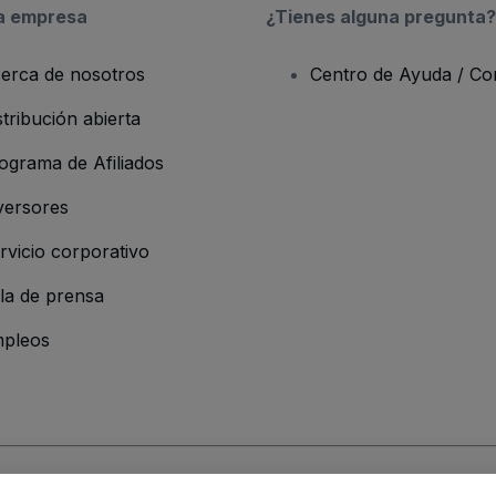
a empresa
¿Tienes alguna pregunta?
erca de nosotros
Centro de Ayuda / Co
stribución abierta
ograma de Afiliados
versores
rvicio corporativo
la de prensa
pleos