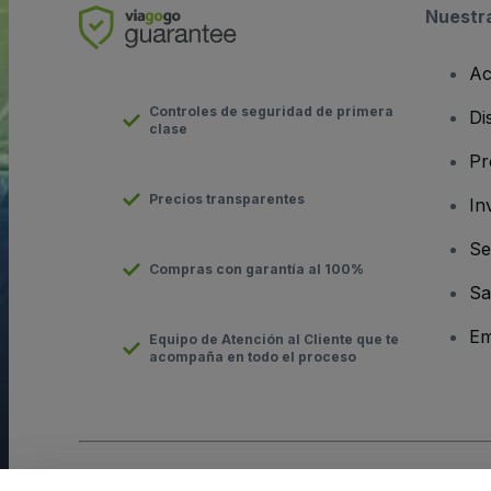
Nuestr
Ac
Controles de seguridad de primera
Di
clase
Pr
Precios transparentes
In
Se
Compras con garantía al 100%
Sa
Em
Equipo de Atención al Cliente que te
acompaña en todo el proceso