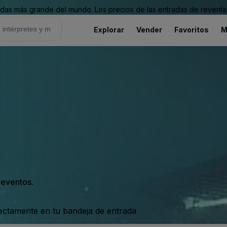
as más grande del mundo. Los precios de las entradas de reventa 
Explorar
Vender
Favoritos
M
s eventos.
rectamente en tu bandeja de entrada