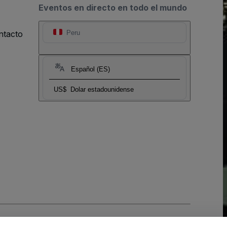
Eventos en directo en todo el mundo
ntacto
Peru
Español (ES)
US$
Dolar estadounidense