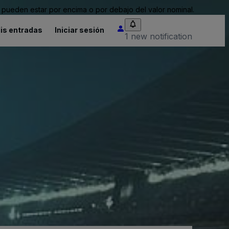
pueden estar por encima o por debajo del valor nominal.
is entradas
Iniciar sesión
1 new notification