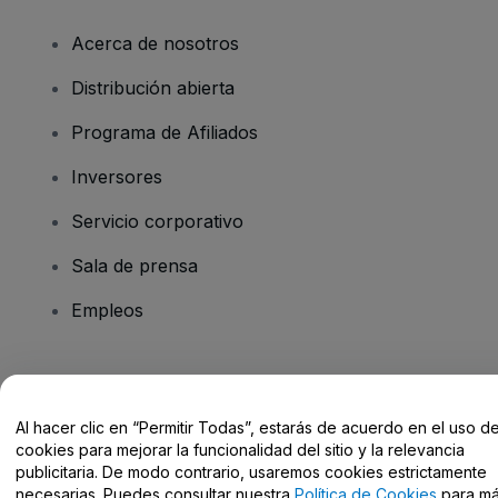
Acerca de nosotros
Distribución abierta
Programa de Afiliados
Inversores
Servicio corporativo
Sala de prensa
Empleos
¿Tienes alguna pregunta?
Al hacer clic en “Permitir Todas”, estarás de acuerdo en el uso d
Centro de Ayuda / Contacto
cookies para mejorar la funcionalidad del sitio y la relevancia
publicitaria. De modo contrario, usaremos cookies estrictamente
necesarias. Puedes consultar nuestra
Política de Cookies
para m