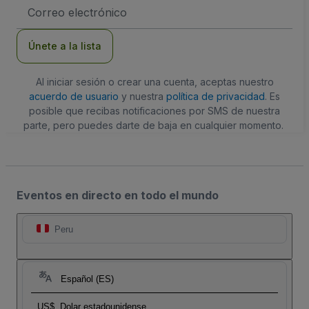
Dirección
de
correo
electrónico
Únete a la lista
Al iniciar sesión o crear una cuenta, aceptas nuestro
acuerdo de usuario
y nuestra
política de privacidad
. Es
posible que recibas notificaciones por SMS de nuestra
parte, pero puedes darte de baja en cualquier momento.
Eventos en directo en todo el mundo
Peru
Español (ES)
US$
Dolar estadounidense