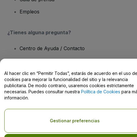
Empleos
¿Tienes alguna pregunta?
Centro de Ayuda / Contacto
Al hacer clic en “Permitir Todas”, estarás de acuerdo en el uso d
cookies para mejorar la funcionalidad del sitio y la relevancia
Derechos reservados © viagogo GmbH 2026
Datos de la Empresa
publicitaria. De modo contrario, usaremos cookies estrictamente
El uso de este sitio web constituye la aceptación de los
Términos y
necesarias. Puedes consultar nuestra
Política de Cookies
para m
Condiciones
, de la
Política de Privacidad
, de la
Política de Cookies
información.
y de la
Política de Privacidad para Móviles
No compartir mi información personal ni tus opciones de
privacidad
Gestionar preferencias