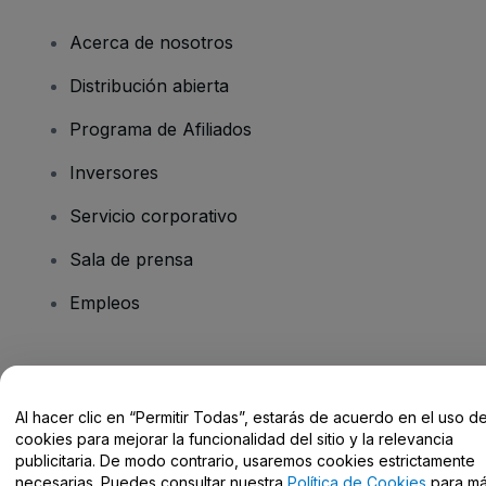
Acerca de nosotros
Distribución abierta
Programa de Afiliados
Inversores
Servicio corporativo
Sala de prensa
Empleos
¿Tienes alguna pregunta?
Al hacer clic en “Permitir Todas”, estarás de acuerdo en el uso d
Centro de Ayuda / Contacto
cookies para mejorar la funcionalidad del sitio y la relevancia
publicitaria. De modo contrario, usaremos cookies estrictamente
necesarias. Puedes consultar nuestra
Política de Cookies
para m