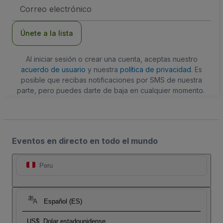
Dirección
de
correo
electrónico
Únete a la lista
Al iniciar sesión o crear una cuenta, aceptas nuestro
acuerdo de usuario
y nuestra
política de privacidad
. Es
posible que recibas notificaciones por SMS de nuestra
parte, pero puedes darte de baja en cualquier momento.
Eventos en directo en todo el mundo
Peru
Español (ES)
US$
Dolar estadounidense