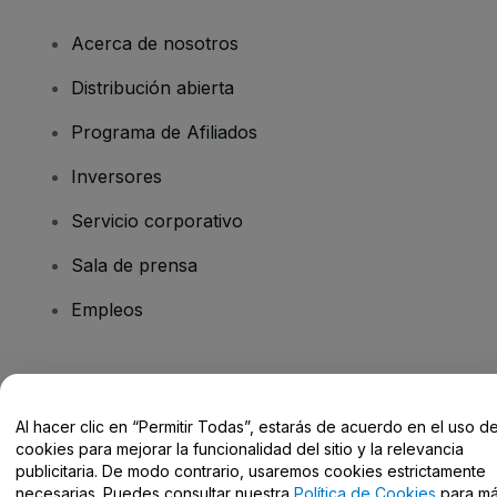
Acerca de nosotros
Distribución abierta
Programa de Afiliados
Inversores
Servicio corporativo
Sala de prensa
Empleos
¿Tienes alguna pregunta?
Al hacer clic en “Permitir Todas”, estarás de acuerdo en el uso d
Centro de Ayuda / Contacto
cookies para mejorar la funcionalidad del sitio y la relevancia
publicitaria. De modo contrario, usaremos cookies estrictamente
necesarias. Puedes consultar nuestra
Política de Cookies
para m