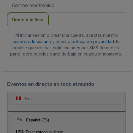
Dirección
de
correo
electrónico
Únete a la lista
Al iniciar sesión o crear una cuenta, aceptas nuestro
acuerdo de usuario
y nuestra
política de privacidad
. Es
posible que recibas notificaciones por SMS de nuestra
parte, pero puedes darte de baja en cualquier momento.
Eventos en directo en todo el mundo
Peru
Español (ES)
US$
Dolar estadounidense