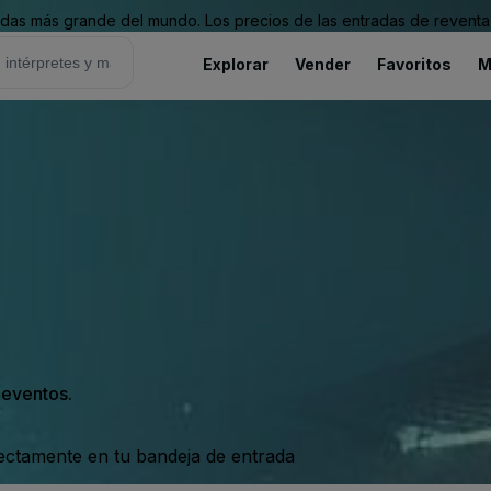
as más grande del mundo. Los precios de las entradas de reventa 
Explorar
Vender
Favoritos
M
s eventos.
rectamente en tu bandeja de entrada