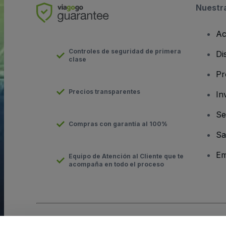
Nuestr
Ac
Controles de seguridad de primera
Di
clase
Pr
Precios transparentes
In
Se
Compras con garantía al 100%
Sa
Em
Equipo de Atención al Cliente que te
acompaña en todo el proceso