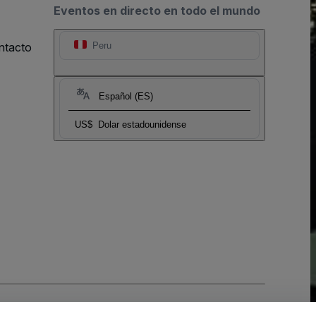
Eventos en directo en todo el mundo
ntacto
Peru
Español (ES)
US$
Dolar estadounidense