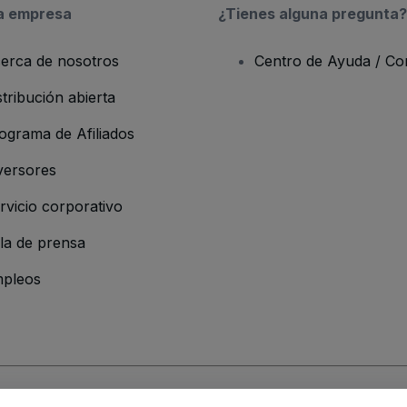
a empresa
¿Tienes alguna pregunta?
erca de nosotros
Centro de Ayuda / Co
stribución abierta
ograma de Afiliados
versores
rvicio corporativo
la de prensa
pleos