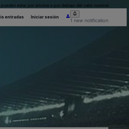
pueden estar por encima o por debajo del valor nominal.
is entradas
Iniciar sesión
1 new notification