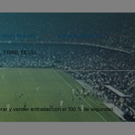
acuerdo de usuario
y nuestra
política de privacidad
. Es posible que
puedes darte de baja en cualquier momento.
, 77060, EE.UU.
ar y vender entradas con el 100 % de seguridad.