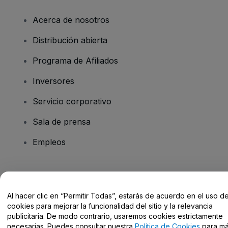
Acerca de nosotros
Distribución abierta
Programa de Afiliados
Inversores
Servicio corporativo
Sala de prensa
Empleos
¿Tienes alguna pregunta?
Al hacer clic en “Permitir Todas”, estarás de acuerdo en el uso d
Centro de Ayuda / Contacto
cookies para mejorar la funcionalidad del sitio y la relevancia
publicitaria. De modo contrario, usaremos cookies estrictamente
necesarias. Puedes consultar nuestra
Política de Cookies
para m