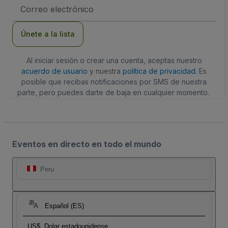
Dirección
de
correo
electrónico
Únete a la lista
Al iniciar sesión o crear una cuenta, aceptas nuestro
acuerdo de usuario
y nuestra
política de privacidad
. Es
posible que recibas notificaciones por SMS de nuestra
parte, pero puedes darte de baja en cualquier momento.
Eventos en directo en todo el mundo
Peru
Español (ES)
US$
Dolar estadounidense