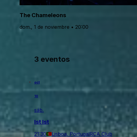
The Chameleons
dom., 1 de noviembre • 20:00
3 eventos
oct
10
sáb.
Ist Ist
21:30
Lisboa, Portugal
RCA Club