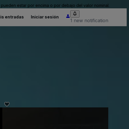
pueden estar por encima o por debajo del valor nominal.
is entradas
Iniciar sesión
1 new notification