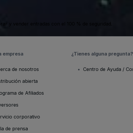
ar y vender entradas con el 100 % de seguridad.
a empresa
¿Tienes alguna pregunta?
erca de nosotros
Centro de Ayuda / Co
stribución abierta
ograma de Afiliados
versores
rvicio corporativo
la de prensa