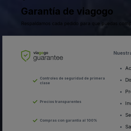
Garantía de viagogo
Respaldamos cada pedido para que puedas compr
Nuestr
Ac
Controles de seguridad de primera
Di
clase
Pr
Precios transparentes
In
Se
Compras con garantía al 100%
Sa