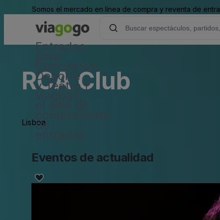
Somos el mercado en línea de compra y reventa de entrad
Entradas
para
Conciertos,
RCA Club
Deporte
y Teatro |
viagogo,
el sitio de
compraventa
Lisboa
de
entradas
Eventos de actualidad