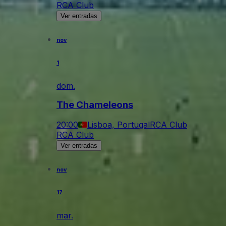
RCA Club
Ver entradas
nov
1
dom.
The Chameleons
20:00
Lisboa, Portugal
RCA Club
RCA Club
Ver entradas
nov
17
mar.