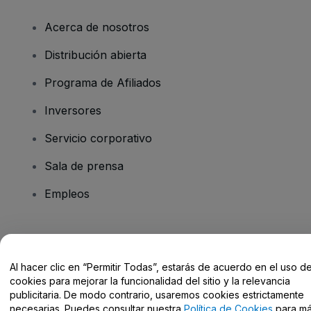
Acerca de nosotros
Distribución abierta
Programa de Afiliados
Inversores
Servicio corporativo
Sala de prensa
Empleos
¿Tienes alguna pregunta?
Al hacer clic en “Permitir Todas”, estarás de acuerdo en el uso d
Centro de Ayuda / Contacto
cookies para mejorar la funcionalidad del sitio y la relevancia
publicitaria. De modo contrario, usaremos cookies estrictamente
necesarias. Puedes consultar nuestra
Política de Cookies
para m