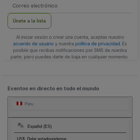
Dirección
de
correo
electrónico
Únete a la lista
Al iniciar sesión o crear una cuenta, aceptas nuestro
acuerdo de usuario
y nuestra
política de privacidad
. Es
posible que recibas notificaciones por SMS de nuestra
parte, pero puedes darte de baja en cualquier momento.
Eventos en directo en todo el mundo
Peru
Español (ES)
US$
Dolar estadounidense