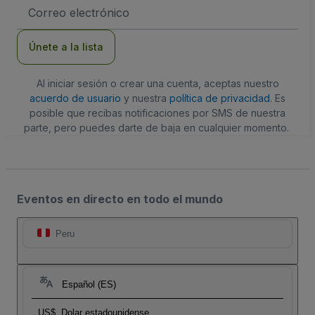
Dirección
de
correo
electrónico
Únete a la lista
Al iniciar sesión o crear una cuenta, aceptas nuestro
acuerdo de usuario
y nuestra
política de privacidad
. Es
posible que recibas notificaciones por SMS de nuestra
parte, pero puedes darte de baja en cualquier momento.
Eventos en directo en todo el mundo
Peru
Español (ES)
US$
Dolar estadounidense