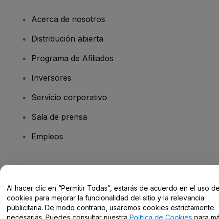
Acerca de nosotros
Distribución abierta
Programa de Afiliados
Inversores
Servicio corporativo
Sala de prensa
Empleos
¿Tienes alguna pregunta?
Al hacer clic en “Permitir Todas”, estarás de acuerdo en el uso d
Centro de Ayuda / Contacto
cookies para mejorar la funcionalidad del sitio y la relevancia
publicitaria. De modo contrario, usaremos cookies estrictamente
necesarias. Puedes consultar nuestra
Política de Cookies
para m