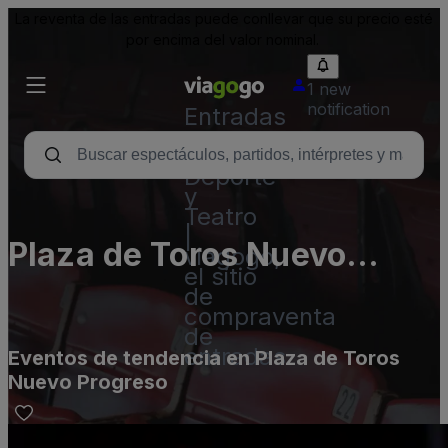
La reventa de las entradas puede conllevar que su precio esté
por encima del valor nominal.
1 new
notification
Entradas
para
Conciertos,
Deporte
y
Teatro
|
Plaza de Toros Nuevo
viagogo,
el sitio
Progreso
de
compraventa
de
entradas
Eventos de tendencia en Plaza de Toros
Nuevo Progreso