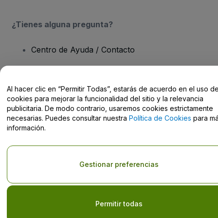
¿Tienes alguna pregunta?
Centro de Ayuda / Contacto
Al hacer clic en “Permitir Todas”, estarás de acuerdo en el uso d
cookies para mejorar la funcionalidad del sitio y la relevancia
Derechos reservados © viagogo GmbH 2026
Datos de la Empresa
publicitaria. De modo contrario, usaremos cookies estrictamente
El uso de este sitio web constituye la aceptación de los
Términos y
necesarias. Puedes consultar nuestra
Política de Cookies
para m
Condiciones
, de la
Política de Privacidad
, de la
Política de Cookies
información.
y de la
Política de Privacidad para Móviles
No compartir mi información personal ni tus opciones de
privacidad
Gestionar preferencias
Permitir todas