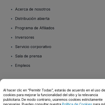
Acerca de nosotros
Distribución abierta
Programa de Afiliados
Inversores
Servicio corporativo
Sala de prensa
Empleos
¿Tienes alguna pregunta?
Al hacer clic en “Permitir Todas”, estarás de acuerdo en el uso d
Centro de Ayuda / Contacto
cookies para mejorar la funcionalidad del sitio y la relevancia
publicitaria. De modo contrario, usaremos cookies estrictamente
necesarias. Puedes consultar nuestra
Política de Cookies
para m