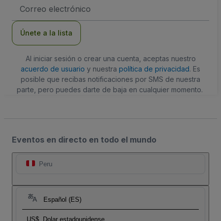
Dirección
de
correo
electrónico
Únete a la lista
Al iniciar sesión o crear una cuenta, aceptas nuestro
acuerdo de usuario
y nuestra
política de privacidad
. Es
posible que recibas notificaciones por SMS de nuestra
parte, pero puedes darte de baja en cualquier momento.
Eventos en directo en todo el mundo
Peru
Español (ES)
US$
Dolar estadounidense