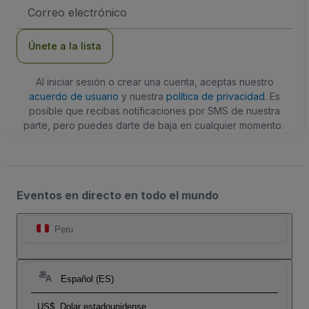
Dirección
de
correo
electrónico
Únete a la lista
Al iniciar sesión o crear una cuenta, aceptas nuestro
acuerdo de usuario
y nuestra
política de privacidad
. Es
posible que recibas notificaciones por SMS de nuestra
parte, pero puedes darte de baja en cualquier momento.
Eventos en directo en todo el mundo
Peru
Español (ES)
US$
Dolar estadounidense