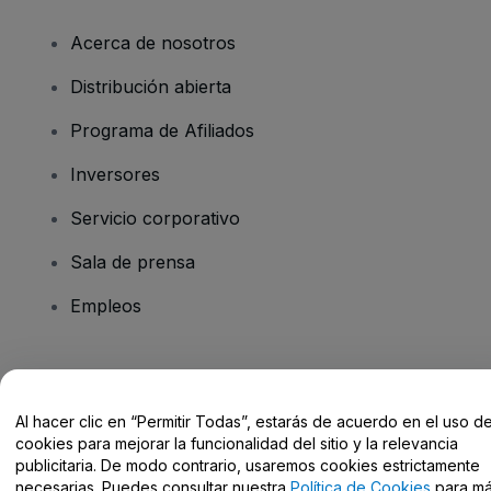
Acerca de nosotros
Distribución abierta
Programa de Afiliados
Inversores
Servicio corporativo
Sala de prensa
Empleos
¿Tienes alguna pregunta?
Al hacer clic en “Permitir Todas”, estarás de acuerdo en el uso d
Centro de Ayuda / Contacto
cookies para mejorar la funcionalidad del sitio y la relevancia
publicitaria. De modo contrario, usaremos cookies estrictamente
necesarias. Puedes consultar nuestra
Política de Cookies
para m