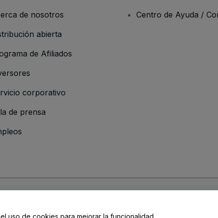
erca de nosotros
Centro de Ayuda / Co
stribución abierta
ograma de Afiliados
versores
rvicio corporativo
la de prensa
pleos
resa
os y Condiciones
, de la
Política de Privacidad
, de la
Política de Cookies
y de
 el uso de cookies para mejorar la funcionalidad