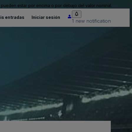
pueden estar por encima o por debajo del valor nominal.
is entradas
Iniciar sesión
1 new notification