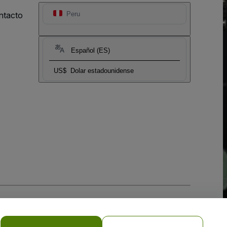
ntacto
Peru
Español (ES)
US$
Dolar estadounidense
 la
Política de Privacidad para Móviles