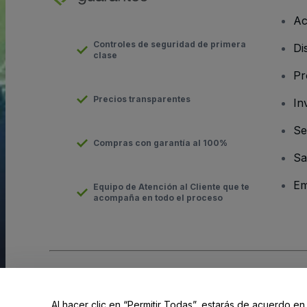
Ac
Controles de seguridad de primera
Di
clase
Pr
Precios transparentes
In
Se
Compras con garantía al 100%
Sa
Em
Equipo de Atención al Cliente que te
acompaña en todo el proceso
Derechos reservados © viagogo GmbH 2026
Datos de la Emp
El uso de este sitio web constituye la aceptación de los
Términ
Al hacer clic en “Permitir Todas”, estarás de acuerdo en