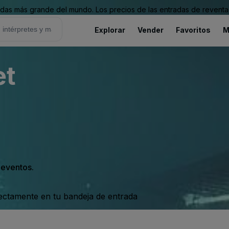
as más grande del mundo. Los precios de las entradas de reventa 
Explorar
Vender
Favoritos
M
et
s eventos.
rectamente en tu bandeja de entrada