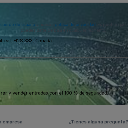
acuerdo de usuario
y nuestra
política de privacidad
. Es posible que
puedes darte de baja en cualquier momento.
treal, H2S 3S3, Canadá
ar y vender entradas con el 100 % de seguridad.
a empresa
¿Tienes alguna pregunta?