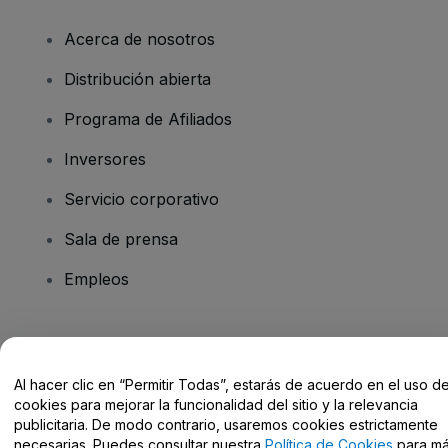
Acerca de nosotros
Distribución abierta
Programa de Afiliados
Inversores
Servicio corporativo
Sala de prensa
Empleos
¿Tienes alguna pregunta?
Al hacer clic en “Permitir Todas”, estarás de acuerdo en el uso d
Centro de Ayuda / Contacto
cookies para mejorar la funcionalidad del sitio y la relevancia
publicitaria. De modo contrario, usaremos cookies estrictamente
necesarias. Puedes consultar nuestra
Política de Cookies
para m