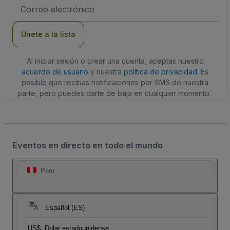
Dirección
de
correo
electrónico
Únete a la lista
Al iniciar sesión o crear una cuenta, aceptas nuestro
acuerdo de usuario
y nuestra
política de privacidad
. Es
posible que recibas notificaciones por SMS de nuestra
parte, pero puedes darte de baja en cualquier momento.
Eventos en directo en todo el mundo
Peru
Español (ES)
US$
Dolar estadounidense