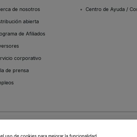
erca de nosotros
Centro de Ayuda / Co
stribución abierta
ograma de Afiliados
versores
rvicio corporativo
la de prensa
pleos
resa
os y Condiciones
, de la
Política de Privacidad
, de la
Política de Cookies
y de
 el uso de cookies para mejorar la funcionalidad