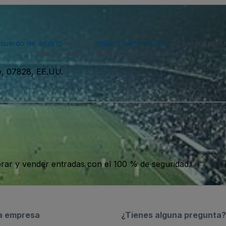
acuerdo de usuario
y nuestra
política de privacidad
. Es posible que
puedes darte de baja en cualquier momento.
e, 07828, EE.UU.
ar y vender entradas con el 100 % de seguridad.
a empresa
¿Tienes alguna pregunta?