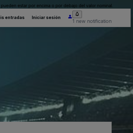
pueden estar por encima o por debajo del valor nominal.
is entradas
Iniciar sesión
1 new notification