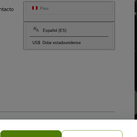
ntacto
Peru
Español (ES)
US$
Dolar estadounidense
 la
Política de Privacidad para Móviles