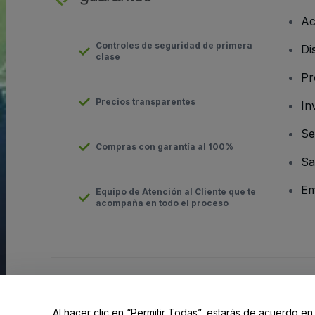
Ac
Controles de seguridad de primera
Di
clase
Pr
Precios transparentes
In
Se
Compras con garantía al 100%
Sa
Em
Equipo de Atención al Cliente que te
acompaña en todo el proceso
Derechos reservados © viagogo GmbH 2026
Datos de la Emp
El uso de este sitio web constituye la aceptación de los
Términ
Al hacer clic en “Permitir Todas”, estarás de acuerdo en