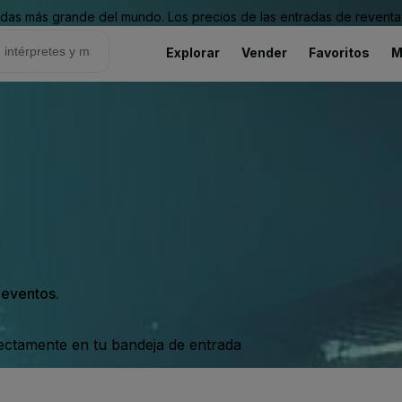
as más grande del mundo. Los precios de las entradas de reventa 
Explorar
Vender
Favoritos
M
s eventos.
rectamente en tu bandeja de entrada