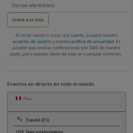
Dirección
de
correo
electrónico
Únete a la lista
Al iniciar sesión o crear una cuenta, aceptas nuestro
acuerdo de usuario
y nuestra
política de privacidad
. Es
posible que recibas notificaciones por SMS de nuestra
parte, pero puedes darte de baja en cualquier momento.
Eventos en directo en todo el mundo
Peru
Español (ES)
US$
Dolar estadounidense