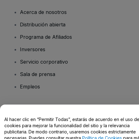
Acerca de nosotros
Distribución abierta
Programa de Afiliados
Inversores
Servicio corporativo
Sala de prensa
Empleos
¿Tienes alguna pregunta?
Al hacer clic en “Permitir Todas”, estarás de acuerdo en el uso d
Centro de Ayuda / Contacto
cookies para mejorar la funcionalidad del sitio y la relevancia
publicitaria. De modo contrario, usaremos cookies estrictamente
necesarias. Puedes consultar nuestra
Política de Cookies
para m